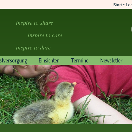
Start
•
Log
inspire to share
inspire to care
inspire to dare
bstversorgung
Einsichten
Termine
Newsletter