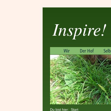
Inspire!
Wir
Der Hof
Sel
Du bist hier:
Start