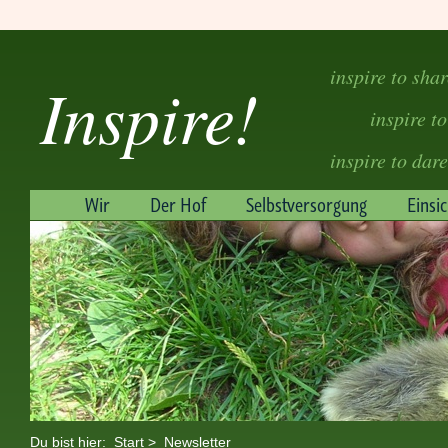
inspire to sha
Inspire!
inspire to
inspire to dare
Wir
Der Hof
Selbstversorgung
Einsi
Du bist hier:
Start
>
Newsletter