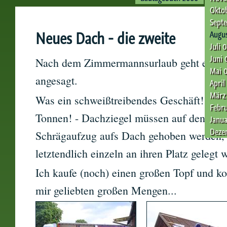
Okto
Sept
Neues Dach - die zweite
Augu
Juli 
Juni 
Nach dem Zimmermannsurlaub geht es wei
Mai 
angesagt.
April
März
Was ein schweißtreibendes Geschäft! 16 t
Febr
Tonnen! - Dachziegel müssen auf den Sch
Janua
Deze
Schrägaufzug aufs Dach gehoben werden, d
letztendlich einzeln an ihren Platz gelegt 
Ich kaufe (noch) einen großen Topf und k
mir geliebten großen Mengen...