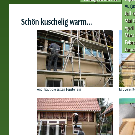
Augus
Juli 0
Schön kuschelig warm...
Mai 
April
März
Febru
Janua
Andi baut die ersten Fenster ein
Mit vereint