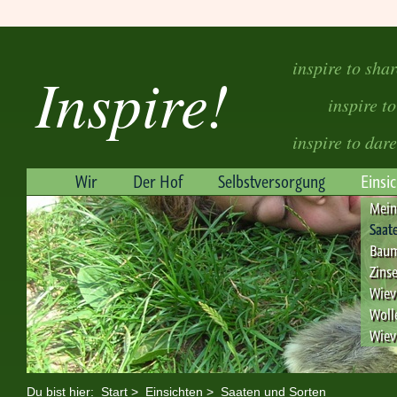
inspire to sha
Inspire!
inspire to
inspire to dare
Wir
Der Hof
Selbstversorgung
Einsi
Mein
Saat
Baum
Zins
Wiev
Woll
Wiev
Du bist hier:
Start
>
Einsichten
>
Saaten und Sorten