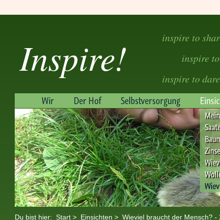
inspire to sha
Inspire!
inspire to
inspire to dare
Wir
Der Hof
Selbstversorgung
Einsi
Mein
Saat
Baum
Zins
Wiev
Woll
Wiev
Du bist hier:
Start
>
Einsichten
>
Wieviel braucht der Mensch? - 